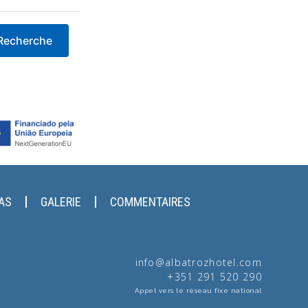
Recherche
LAS
GALERIE
COMMENTAIRES
info@albatrozhotel.com
+351 291 520 290
Appel vers le réseau fixe national