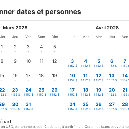
nner dates et personnes
Mars 2028
Avril 2028
Mer
Jeu
Ven
Sam
Dim
Lun
Mar
Mer
Jeu
Ven
1
2
3
4
5
-
-
-
-
-
8
9
10
11
12
3
4
5
6
7
-
-
-
-
-
1 152 $
1 152 $
1 152 $
1 152 $
1 152 
15
16
17
18
19
10
11
12
13
14
-
-
-
-
-
1 152 $
1 152 $
1 152 $
1 152 $
1 152 
22
23
24
25
26
17
18
19
20
21
152 $
1 152 $
1 152 $
1 152 $
1 152 $
1 152 $
1 152 $
1 152 $
1 152 $
1 152 
29
30
31
24
25
26
27
28
152 $
1 152 $
1 152 $
1 152 $
1 152 $
1 152 $
1 152 $
1 152 
épart
 en USD, par chambre, pour 2 adultes , à partir 1 nuit (Certaines taxes peuvent ne