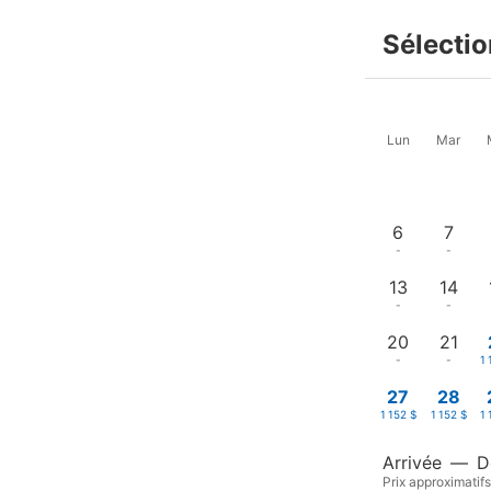
Sélectio
Lun
Mar
6
7
-
-
13
14
-
-
20
21
-
-
1 
27
28
1 152 $
1 152 $
1 
Arrivée
—
D
Prix approximatifs