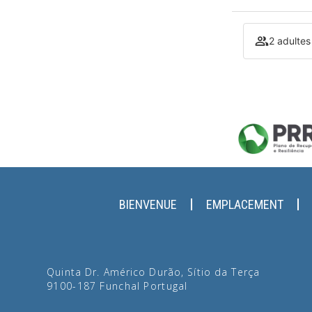
2 adultes
BIENVENUE
EMPLACEMENT
Quinta Dr. Américo Durão, Sítio da Terça
9100-187
Funchal
Portugal