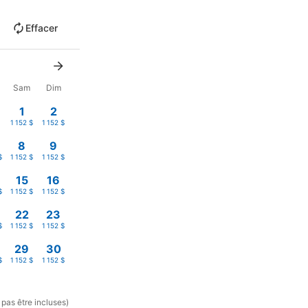
Effacer
Sam
Dim
1
2
1 152 $
1 152 $
8
9
$
1 152 $
1 152 $
15
16
$
1 152 $
1 152 $
22
23
$
1 152 $
1 152 $
29
30
$
1 152 $
1 152 $
 pas être incluses)