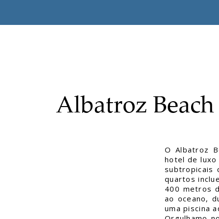
Albatroz Beach
O Albatroz 
hotel de lux
subtropicais
quartos inclu
400 metros d
ao oceano, d
uma piscina aq
Orgulhamo-nos