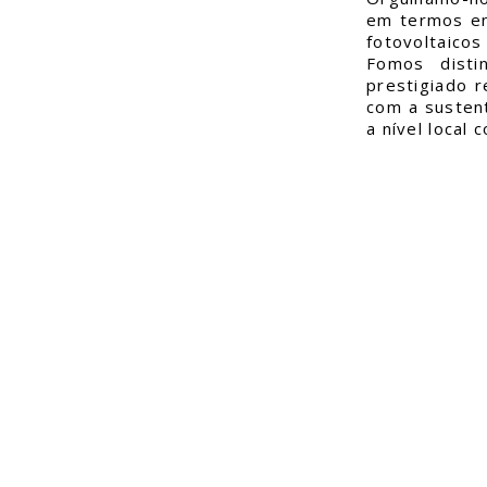
em termos en
fotovoltaicos
Fomos dist
prestigiado 
com a sustent
a nível local 