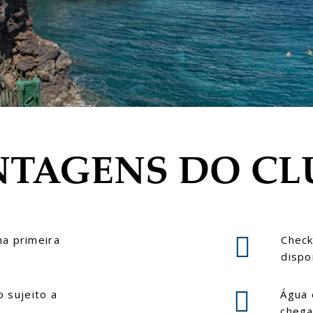
TAGENS DO CL
a primeira
Check
dispo
o sujeito a
Água 
cheg